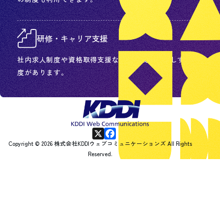
研修・キャリア支援
社内求人制度や資格取得支援など、成長を後押しする制
度があります。
X
F
Copyright © 2026 株式会社KDDIウェブコミュニケーションズ All Rights
Reserved.
a
c
e
b
o
o